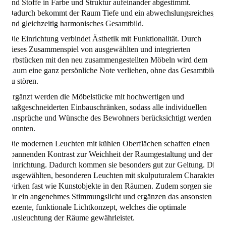
und Stoffe in Farbe und Struktur aufeinander abgestimmt.
Dadurch bekommt der Raum Tiefe und ein abwechslungsreiches,
und gleichzeitig harmonisches Gesamtbild.
Die Einrichtung verbindet Ästhetik mit Funktionalität. Durch
dieses Zusammenspiel von ausgewählten und integrierten
Erbstücken mit den neu zusammengestellten Möbeln wird dem
Raum eine ganz persönliche Note verliehen, ohne das Gesamtbild
zu stören.
Ergänzt werden die Möbelstücke mit hochwertigen und
maßgeschneiderten Einbauschränken, sodass alle individuellen
Ansprüche und Wünsche des Bewohners berücksichtigt werden
konnten.
Die modernen Leuchten mit kühlen Oberflächen schaffen einen
spannenden Kontrast zur Weichheit der Raumgestaltung und der
Einrichtung. Dadurch kommen sie besonders gut zur Geltung. Die
ausgewählten, besonderen Leuchten mit skulputuralem Charakter
wirken fast wie Kunstobjekte in den Räumen. Zudem sorgen sie
für ein angenehmes Stimmungslicht und ergänzen das ansonsten
dezente, funktionale Lichtkonzept, welches die optimale
Ausleuchtung der Räume gewährleistet.