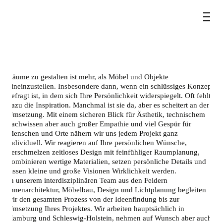
Räume zu gestalten ist mehr, als Möbel und Objekte
hineinzustellen. Insbesondere dann, wenn ein schlüssiges Konzept
gefragt ist, in dem sich Ihre Persönlichkeit widerspiegelt. Oft fehlt
dazu die Inspiration. Manchmal ist sie da, aber es scheitert an der
Umsetzung. Mit einem sicheren Blick für Ästhetik, technischem
Fachwissen aber auch großer Empathie und viel Gespür für
Menschen und Orte nähern wir uns jedem Projekt ganz
individuell. Wir
reagieren
auf Ihre persönlichen Wünsche,
verschmelzen zeitloses Design mit feinfühliger Raumplanung,
kombinieren wertige Materialien, setzen persönliche Details und
lassen kleine und große Visionen Wirklichkeit werden.
In unserem interdisziplinären Team aus den Feldern
Innenarchitektur, Möbelbau, Design und Lichtplanung begleiten
wir den gesamten Prozess
von der Ideenfindung bis zur
Umsetzung Ihres Projektes. Wir arbeiten hauptsächlich in
Hamburg und Schleswig-Holstein, nehmen auf Wunsch aber auch