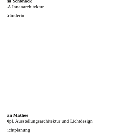
Ina Schönack
BA Innenarchitektur
Gründerin
Jan Mathee
Dipl. Ausstellungsarchitektur und Lichtdesign
Lichtplanung