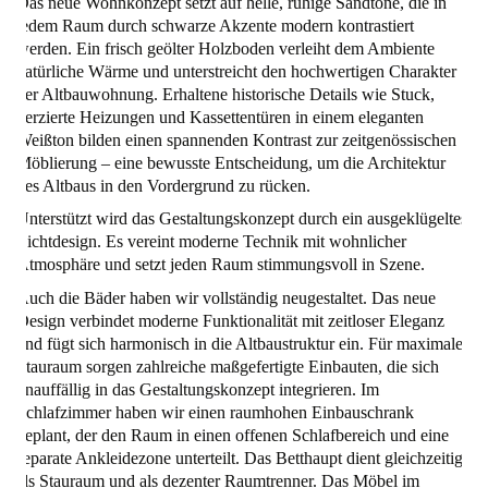
Das neue Wohnkonzept setzt auf helle, ruhige Sandtöne, die in
jedem Raum durch schwarze Akzente modern kontrastiert
werden. Ein frisch geölter Holzboden verleiht dem Ambiente
natürliche Wärme und unterstreicht den hochwertigen Charakter
der Altbauwohnung. Erhaltene historische Details wie Stuck,
verzierte Heizungen und Kassettentüren in einem eleganten
Weißton bilden einen spannenden Kontrast zur zeitgenössischen
Möblierung – eine bewusste Entscheidung, um die Architektur
des Altbaus in den Vordergrund zu rücken.
Unterstützt wird das Gestaltungskonzept durch ein ausgeklügeltes
Lichtdesign. Es vereint moderne Technik mit wohnlicher
Atmosphäre und setzt jeden Raum stimmungsvoll in Szene.
Auch die Bäder haben wir vollständig neugestaltet. Das neue
Design verbindet moderne Funktionalität mit zeitloser Eleganz
und fügt sich harmonisch in die Altbaustruktur ein. Für maximalen
Stauraum sorgen zahlreiche maßgefertigte Einbauten, die sich
unauffällig in das Gestaltungskonzept integrieren. Im
Schlafzimmer haben wir einen raumhohen Einbauschrank
geplant, der den Raum in einen offenen Schlafbereich und eine
separate Ankleidezone unterteilt. Das Betthaupt dient gleichzeitig
als Stauraum und als dezenter Raumtrenner. Das Möbel im