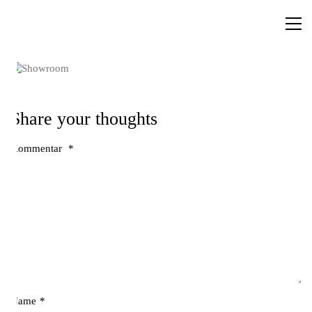
Share your thoughts
Kommentar
*
Name
*