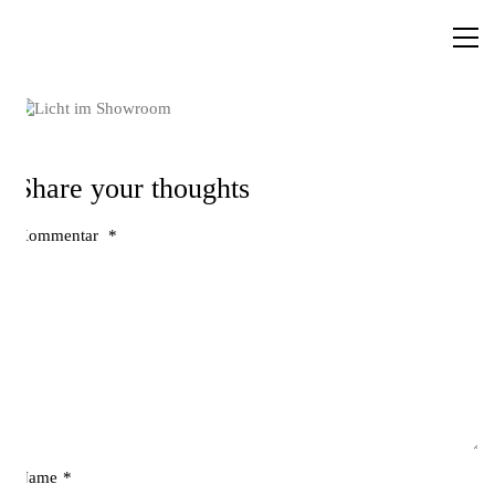
Share your thoughts
Kommentar
*
Name
*