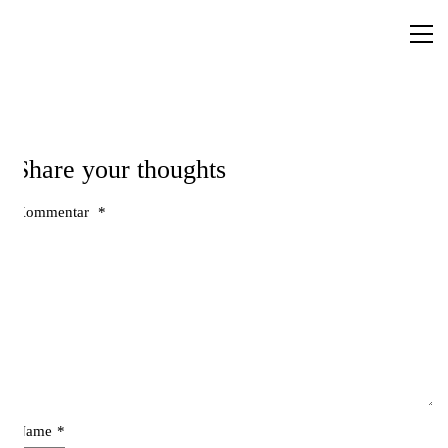
Share your thoughts
Kommentar
*
Name
*