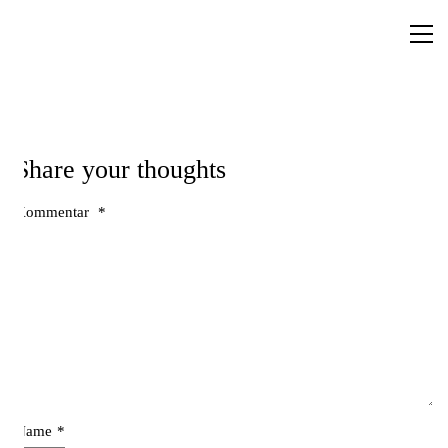
Share your thoughts
Kommentar
*
Name
*