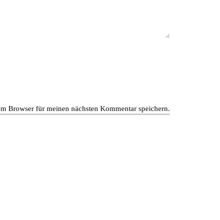
em Browser für meinen nächsten Kommentar speichern.
en gewerblichen und privaten Bereich. Das moderne
von dem Zusammenspiel unseres interdisziplinären Teams
bel und kreieren besondere Räume nach den Wünschen