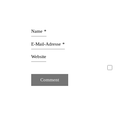
Name
*
E-Mail-Adresse
*
Website
Mit unserer Innenarchitektur schaffen wir ganzhe
Interior Design zeichnet sich durch schlichte Klarhei
aus Designern und Innenarchitekten. Wir entwerfen