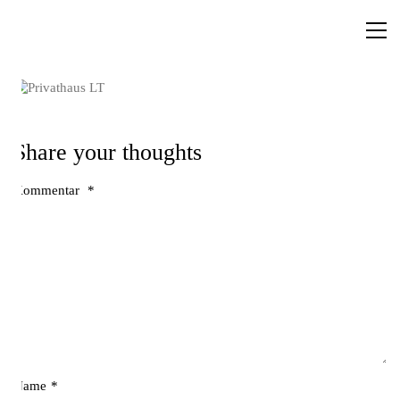
Share your thoughts
Kommentar
*
Name
*