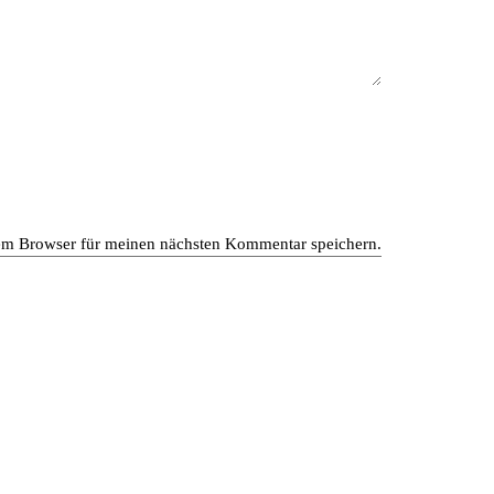
em Browser für meinen nächsten Kommentar speichern.
en gewerblichen und privaten Bereich. Das moderne
von dem Zusammenspiel unseres interdisziplinären Teams
bel und kreieren besondere Räume nach den Wünschen