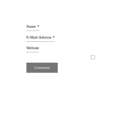
Name
*
E-Mail-Adresse
*
Website
Mit unserer Innenarchitektur schaffen wir ganzhe
Interior Design zeichnet sich durch schlichte Klarhei
aus Designern und Innenarchitekten. Wir entwerfen