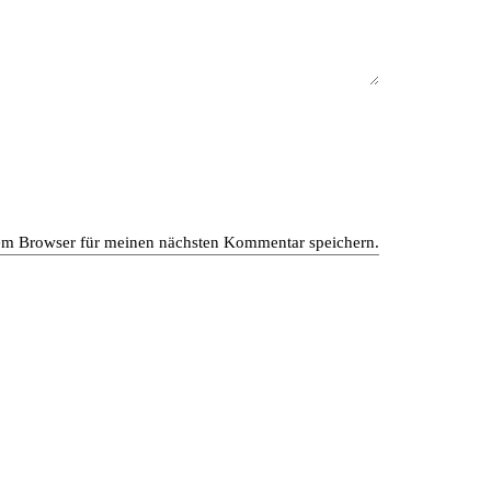
em Browser für meinen nächsten Kommentar speichern.
en gewerblichen und privaten Bereich. Das moderne
von dem Zusammenspiel unseres interdisziplinären Teams
bel und kreieren besondere Räume nach den Wünschen