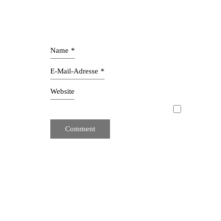
Name
*
E-Mail-Adresse
*
Website
Mit unserer Innenarchitektur schaffen wir ganzhe
Interior Design zeichnet sich durch schlichte Klarhei
aus Designern und Innenarchitekten. Wir entwerfen