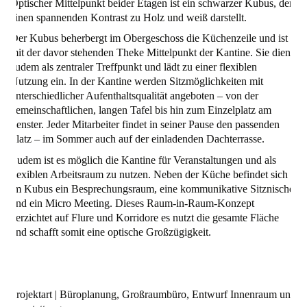
Optischer Mittelpunkt beider Etagen ist ein schwarzer Kubus, der
einen spannenden Kontrast zu Holz und weiß darstellt.
Der Kubus beherbergt im Obergeschoss die Küchenzeile und ist
mit der davor stehenden Theke Mittelpunkt der Kantine. Sie dient
zudem als zentraler Treffpunkt und lädt zu einer flexiblen
Nutzung ein. In der Kantine werden Sitzmöglichkeiten mit
unterschiedlicher Aufenthaltsqualität angeboten – von der
gemeinschaftlichen, langen Tafel bis hin zum Einzelplatz am
Fenster. Jeder Mitarbeiter findet in seiner Pause den passenden
Platz – im Sommer auch auf der einladenden Dachterrasse.
Zudem ist es möglich die Kantine für Veranstaltungen und als
flexiblen Arbeitsraum zu nutzen. Neben der Küche befindet sich
im Kubus ein Besprechungsraum, eine kommunikative Sitznische
und ein Micro Meeting. Dieses Raum-in-Raum-Konzept
verzichtet auf Flure und Korridore es nutzt die gesamte Fläche
und schafft somit eine optische Großzügigkeit.
Projektart | Büroplanung, Großraumbüro, Entwurf Innenraum und