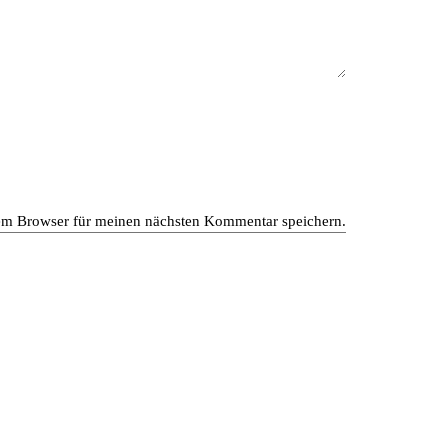
em Browser für meinen nächsten Kommentar speichern.
en gewerblichen und privaten Bereich. Das moderne
von dem Zusammenspiel unseres interdisziplinären Teams
bel und kreieren besondere Räume nach den Wünschen