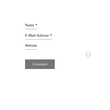
Name
*
E-Mail-Adresse
*
Website
Mit unserer Innenarchitektur schaffen wir ganzhe
Interior Design zeichnet sich durch schlichte Klarhei
aus Designern und Innenarchitekten. Wir entwerfen