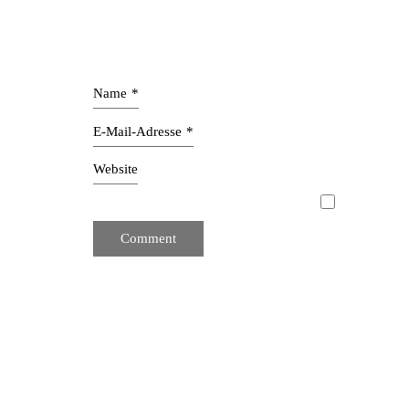
Name
*
E-Mail-Adresse
*
Website
Mit unserer Innenarchitektur schaffen wir ganzhe
Interior Design zeichnet sich durch schlichte Klarhei
aus Designern und Innenarchitekten. Wir entwerfen