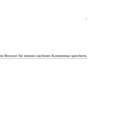
em Browser für meinen nächsten Kommentar speichern.
en gewerblichen und privaten Bereich. Das moderne
von dem Zusammenspiel unseres interdisziplinären Teams
bel und kreieren besondere Räume nach den Wünschen